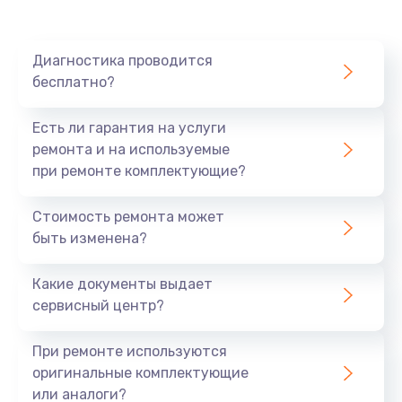
Ремонт платы картоприемника
1000 руб.
Диагностика проводится
бесплатно?
Заказать
Есть ли гарантия на услуги
Восстановление/замена диффузора
ремонта и на используемые
1400 руб.
при ремонте комплектующие?
Заказать
Стоимость ремонта может
быть изменена?
Ремонт платы усилителя
1200 руб.
Какие документы выдает
Заказать
сервисный центр?
Ремонт платы блока питания
При ремонте используются
800 руб.
оригинальные комплектующие
или аналоги?