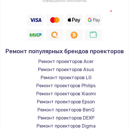
совершенно бесплатны
2745 руб.
Заказать
Настройка BIOS
910 руб.
Заказать
Ремонт популярных брендов проекторов
Ремонт проекторов Acer
Ремонт подсветки
Ремонт проекторов Asus
1150 руб.
Ремонт проекторов LG
Заказать
Ремонт проекторов Philips
Ремонт проекторов Xiaomi
Настройка ОС
Ремонт проекторов Epson
1320 руб.
Ремонт проекторов BenQ
Заказать
Ремонт проекторов DEXP
Ремонт проекторов Digma
Чистка от пыли