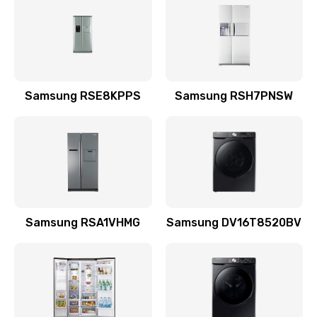
570 руб.
Заказать
Замена шнура
Samsung RSE8KPPS
Samsung RSH7PNSW
370 руб.
Заказать
Ремонт электроплаты
1400 руб.
Заказать
Samsung RSA1VHMG
Samsung DV16T8520BV
Замена центрирующей шайбы динамика
880 руб.
Заказать