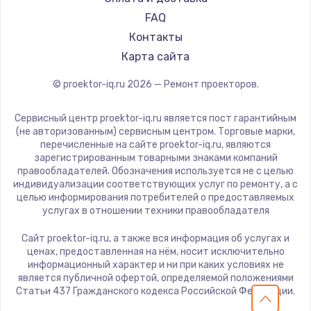
HITACHI
FAQ
Замена шим-контроллера
Panasonic
Контакты
3900 руб.
Hisense
Карта сайта
Заказать
© proektor-iq.ru
2026
— Ремонт проекторов.
Настройка Wi-Fi
Сервисный центр proektor-iq.ru является пост гарантийным
1040 руб.
(не авторизованным) сервисным центром. Торговые марки,
перечисленные на сайте proektor-iq.ru, являются
Заказать
зарегистрированным товарными знаками компаний
правообладателей. Обозначения используется не с целью
Ремонт петель крышки
индивидуализации соответствующих услуг по ремонту, а с
целью информирования потребителей о предоставляемых
1195 руб.
услугах в отношении техники правообладателя
Заказать
Сайт proektor-iq.ru, а также вся информация об услугах и
ценах, предоставленная на нём, носит исключительно
Замена динамиков
информационный характер и ни при каких условиях не
является публичной офертой, определяемой положениями
1350 руб.
Статьи 437 Гражданского кодекса Российской Федерации.
Заказать