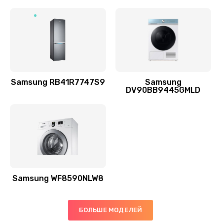
Заказать
Ремонт выходных цепей усиления (для активных
сабвуферов)
1300 руб.
Заказать
Samsung RB41R7747S9
Samsung
DV90BB9445GMLD
Ремонт предварительных цепей усиления (для
активных сабвуферов)
1200 руб.
Заказать
Ремонт после залития
2100 руб.
Samsung WF8590NLW8
Заказать
БОЛЬШЕ МОДЕЛЕЙ
Замена диффузора динамика