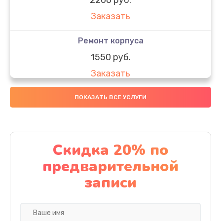
Заказать
Ремонт корпуса
1550 руб.
Заказать
Настройка
ПОКАЗАТЬ ВСЕ УСЛУГИ
650 руб.
Заказать
Скидка 20% по
Ремонт кнопки
предварительной
1200 руб.
записи
Заказать
Комплексная чистка