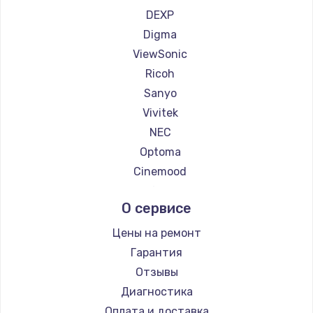
Увеличение оперативной памяти
Ремонт проекторов Hisense
DEXP
1100 руб.
Digma
ViewSonic
Заказать
Ricoh
Ремонт дисковода
Sanyo
Vivitek
1400 руб.
NEC
Заказать
Optoma
Cinemood
Замена крышки ноутбука
Infocus
1750 руб.
О сервисе
Barco
Заказать
Xgimi
Цены на ремонт
Canon
Гарантия
Замена HDMI
JVC
Отзывы
1450 руб.
Casio
Диагностика
Заказать
Hiper
Оплата и доставка