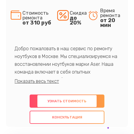
Время
Стоимость
Скидка
ремонта
до
ремонта
от 20
от 310 руб
20%
мин
Добро пожаловать в наш сервис по ремонту
ноутбуков в Москве. Мы специализируемся на
восстановлении ноутбуков марки Aser. Наша
команда включает в себя опытных
профессионалов с обширными знаниями и
многолетним опытом в данной области. Мы
предлагаем быстрый и качественный ремонт с
УЗНАТЬ СТОИМОСТЬ
использованием оригинальных компонентов, а
также гарантируем качество всех
КОНСУЛЬТАЦИЯ
проведенных работ. Наша цель - предоставить
клиентам надежное и профессиональное