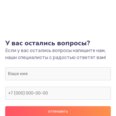
Заказать
Ремонт системной платы
1700 руб.
Заказать
У вас остались вопросы?
Модернизация
Если у вас остались вопросы напишите нам,
2100 руб.
наши специалисты с радостью ответят вам!
Заказать
Устранение ошибок
2000 руб.
Заказать
Ремонт пищалок(твитеров)
900 руб.