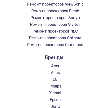
Ремонт проекторов ViewSonic
990 руб.
Ремонт проекторов Ricoh
Заказать
Ремонт проекторов Sanyo
Ремонт проекторов Vivitek
Замена жесткого диска
Ремонт проекторов NEC
875 руб.
Ремонт проекторов Optoma
Заказать
Ремонт проекторов Cinemood
Ремонт проекторов Infocus
Установка драйверов
Бренды
Ремонт проекторов Barco
875 руб.
Ремонт проекторов Xgimi
Acer
Заказать
Ремонт проекторов Canon
Asus
Ремонт проекторов JVC
LG
Замена вебкамеры
Ремонт проекторов Casio
Philips
1490 руб.
Ремонт проекторов Hiper
Xiaomi
Ремонт проекторов HITACHI
Заказать
Epson
Ремонт проекторов Panasonic
BenQ