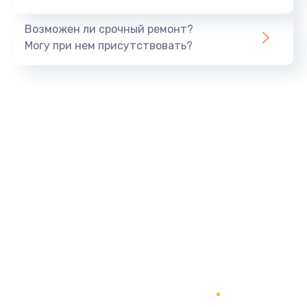
Заказать
Возможен ли срочный ремонт?
Тюнинг динамиков
Могу при нем присутствовать?
4900 руб.
Заказать
Ремонт криптомодуля
1100 руб.
Заказать
Ремонт (замена) кнопок, индикаторов, разъемов
1000 руб.
Заказать
Программный ремонт/прошивка
1500 руб.