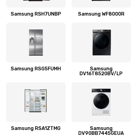
Замена подводящих проводов
Samsung RSH7UNBP
Samsung WF8000R
880 руб.
Заказать
Замена голосовой катушки/перемотка динамика
880 руб.
Заказать
Samsung RSG5FUMH
Samsung
DV16T8520BV/LP
Выход из строя электронных деталей
вследствие перегрева
880 руб.
Заказать
Ремонт динамиков
1400 руб.
Samsung RSA1ZTMG
Samsung
DV90BB7445GEUA