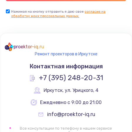
Заказать
Нажимая на кнопку отправить я даю свое
согласие на
обработку моих персональных данных.
Ремонт цепей питания
2500 руб.
Заказать
proektor-iq.ru
Ремонт проекторов в Иркутске
Замена видеокарты
Контактная информация
1795 руб.
+7 (395) 248-20-31
Заказать
Иркутск
,
 ул. Урицкого, 4
Ремонт разъема питания
1120 руб.
Ежедневно с 9:00 до 21:00
Заказать
info@proektor-iq.ru
Замена видеочипа
Все консультации по телефону в нашем сервисе