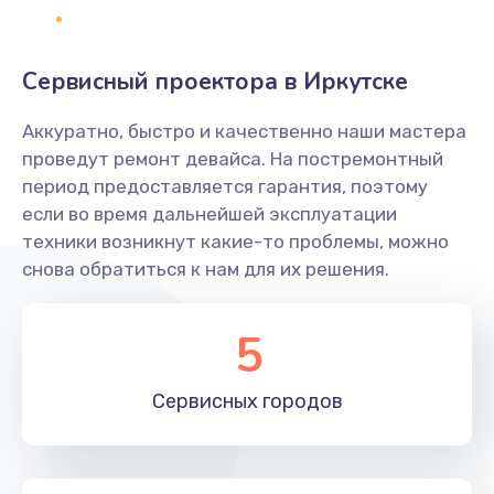
1400 руб.
Заказать
Сервисный проектора в Иркутске
Замена платы брелка
Аккуратно, быстро и качественно наши мастера
900 руб.
проведут ремонт девайса. На постремонтный
период предоставляется гарантия, поэтому
Заказать
если во время дальнейшей эксплуатации
техники возникнут какие-то проблемы, можно
Простой ремонт основной платы
снова обратиться к нам для их решения.
2400 руб.
Заказать
5
Восстановление после попадания влаги
Сервисных
городов
2800 руб.
Заказать