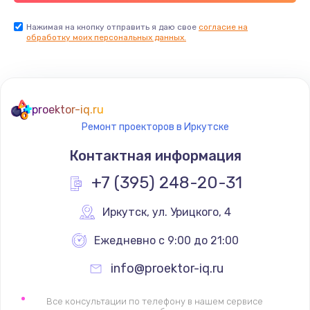
Заказать
Нажимая на кнопку отправить я даю свое
согласие на
обработку моих персональных данных.
Ремонт цепей питания
2500 руб.
Заказать
proektor-iq.ru
Ремонт проекторов в Иркутске
Замена видеокарты
Контактная информация
1795 руб.
+7 (395) 248-20-31
Заказать
Иркутск
,
 ул. Урицкого, 4
Ремонт разъема питания
1120 руб.
Ежедневно с 9:00 до 21:00
Заказать
info@proektor-iq.ru
Замена видеочипа
Все консультации по телефону в нашем сервисе