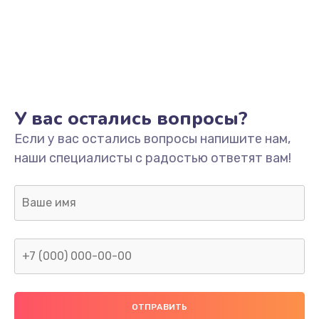
Заказать
Ремонт системной платы
1700 руб.
Заказать
У вас остались вопросы?
Модернизация
Если у вас остались вопросы напишите нам,
2100 руб.
наши специалисты с радостью ответят вам!
Заказать
Устранение ошибок
2000 руб.
Заказать
Ремонт пищалок(твитеров)
900 руб.