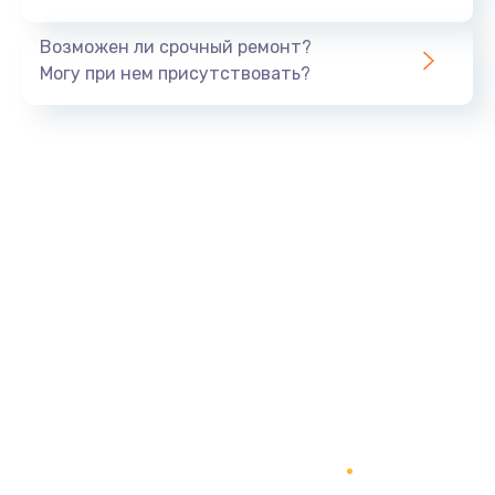
Заказать
Возможен ли срочный ремонт?
Тюнинг динамиков
Могу при нем присутствовать?
4900 руб.
Заказать
Ремонт криптомодуля
1100 руб.
Заказать
Ремонт (замена) кнопок, индикаторов, разъемов
1000 руб.
Заказать
Программный ремонт/прошивка
1500 руб.