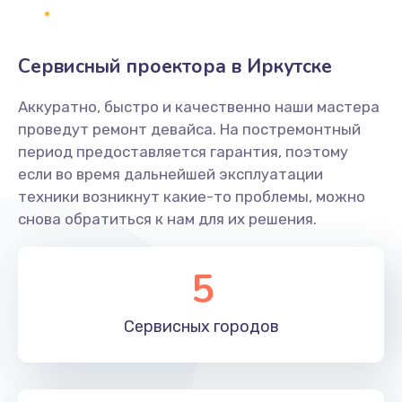
1400 руб.
Заказать
Сервисный проектора в Иркутске
Замена платы брелка
Аккуратно, быстро и качественно наши мастера
900 руб.
проведут ремонт девайса. На постремонтный
период предоставляется гарантия, поэтому
Заказать
если во время дальнейшей эксплуатации
техники возникнут какие-то проблемы, можно
Простой ремонт основной платы
снова обратиться к нам для их решения.
2400 руб.
Заказать
5
Восстановление после попадания влаги
Сервисных
городов
2800 руб.
Заказать