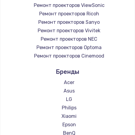
Ремонт проекторов ViewSonic
990 руб.
Ремонт проекторов Ricoh
Заказать
Ремонт проекторов Sanyo
Ремонт проекторов Vivitek
Замена жесткого диска
Ремонт проекторов NEC
875 руб.
Ремонт проекторов Optoma
Заказать
Ремонт проекторов Cinemood
Ремонт проекторов Infocus
Установка драйверов
Бренды
Ремонт проекторов Barco
875 руб.
Ремонт проекторов Xgimi
Acer
Заказать
Ремонт проекторов Canon
Asus
Ремонт проекторов JVC
LG
Замена вебкамеры
Ремонт проекторов Casio
Philips
1490 руб.
Ремонт проекторов Hiper
Xiaomi
Ремонт проекторов HITACHI
Заказать
Epson
Ремонт проекторов Panasonic
BenQ