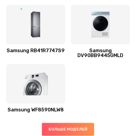
Заказать
Ремонт выходных цепей усиления (для активных
сабвуферов)
1300 руб.
Заказать
Samsung RB41R7747S9
Samsung
DV90BB9445GMLD
Ремонт предварительных цепей усиления (для
активных сабвуферов)
1200 руб.
Заказать
Ремонт после залития
2100 руб.
Samsung WF8590NLW8
Заказать
БОЛЬШЕ МОДЕЛЕЙ
Замена диффузора динамика