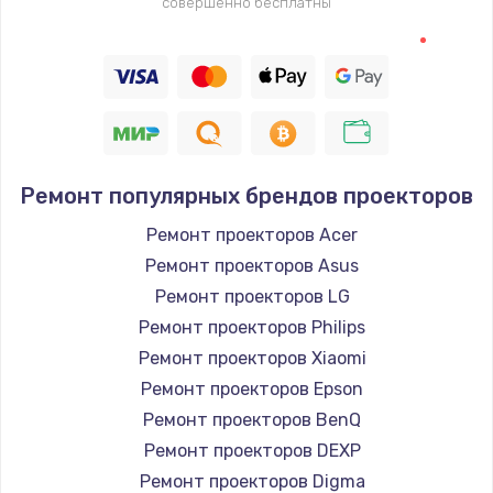
совершенно бесплатны
2745 руб.
Заказать
Настройка BIOS
910 руб.
Заказать
Ремонт популярных брендов проекторов
Ремонт проекторов Acer
Ремонт подсветки
Ремонт проекторов Asus
1150 руб.
Ремонт проекторов LG
Заказать
Ремонт проекторов Philips
Ремонт проекторов Xiaomi
Настройка ОС
Ремонт проекторов Epson
1320 руб.
Ремонт проекторов BenQ
Заказать
Ремонт проекторов DEXP
Ремонт проекторов Digma
Чистка от пыли