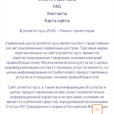
HITACHI
FAQ
Замена шим-контроллера
Panasonic
Контакты
3900 руб.
Hisense
Карта сайта
Заказать
© proektor-iq.ru
2026
— Ремонт проекторов.
Настройка Wi-Fi
Сервисный центр proektor-iq.ru является пост гарантийным
1040 руб.
(не авторизованным) сервисным центром. Торговые марки,
перечисленные на сайте proektor-iq.ru, являются
Заказать
зарегистрированным товарными знаками компаний
правообладателей. Обозначения используется не с целью
Ремонт петель крышки
индивидуализации соответствующих услуг по ремонту, а с
целью информирования потребителей о предоставляемых
1195 руб.
услугах в отношении техники правообладателя
Заказать
Сайт proektor-iq.ru, а также вся информация об услугах и
ценах, предоставленная на нём, носит исключительно
Замена динамиков
информационный характер и ни при каких условиях не
является публичной офертой, определяемой положениями
1350 руб.
Статьи 437 Гражданского кодекса Российской Федерации.
Заказать