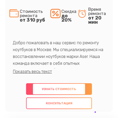
Время
Стоимость
Скидка
ремонта
до
ремонта
от 20
от 310 руб
20%
мин
Добро пожаловать в наш сервис по ремонту
ноутбуков в Москве. Мы специализируемся на
восстановлении ноутбуков марки Aser. Наша
команда включает в себя опытных
профессионалов с обширными знаниями и
многолетним опытом в данной области. Мы
предлагаем быстрый и качественный ремонт с
УЗНАТЬ СТОИМОСТЬ
использованием оригинальных компонентов, а
также гарантируем качество всех
КОНСУЛЬТАЦИЯ
проведенных работ. Наша цель - предоставить
клиентам надежное и профессиональное