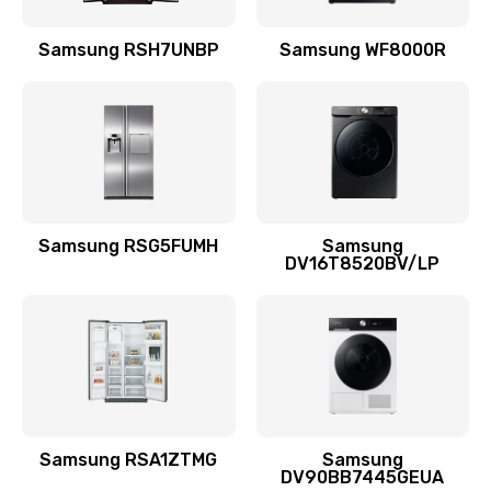
Замена подводящих проводов
Samsung RSH7UNBP
Samsung WF8000R
880 руб.
Заказать
Замена голосовой катушки/перемотка динамика
880 руб.
Заказать
Samsung RSG5FUMH
Samsung
DV16T8520BV/LP
Выход из строя электронных деталей
вследствие перегрева
880 руб.
Заказать
Ремонт динамиков
1400 руб.
Samsung RSA1ZTMG
Samsung
DV90BB7445GEUA