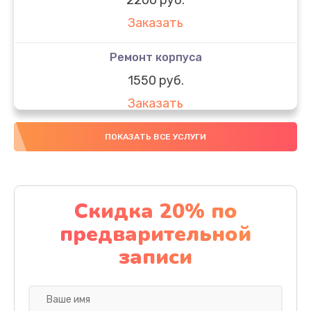
Заказать
Ремонт корпуса
1550 руб.
Заказать
Настройка
ПОКАЗАТЬ ВСЕ УСЛУГИ
650 руб.
Заказать
Скидка 20% по
Ремонт кнопки
предварительной
1200 руб.
записи
Заказать
Комплексная чистка