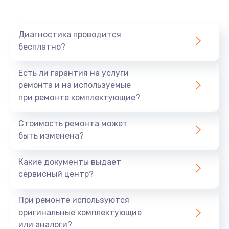
Ремонт платы картоприемника
1000 руб.
Диагностика проводится
бесплатно?
Заказать
Есть ли гарантия на услуги
Восстановление/замена диффузора
ремонта и на используемые
1400 руб.
при ремонте комплектующие?
Заказать
Стоимость ремонта может
быть изменена?
Ремонт платы усилителя
1200 руб.
Какие документы выдает
Заказать
сервисный центр?
Ремонт платы блока питания
При ремонте используются
800 руб.
оригинальные комплектующие
или аналоги?