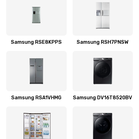
570 руб.
Заказать
Замена шнура
Samsung RSE8KPPS
Samsung RSH7PNSW
370 руб.
Заказать
Ремонт электроплаты
1400 руб.
Заказать
Samsung RSA1VHMG
Samsung DV16T8520BV
Замена центрирующей шайбы динамика
880 руб.
Заказать