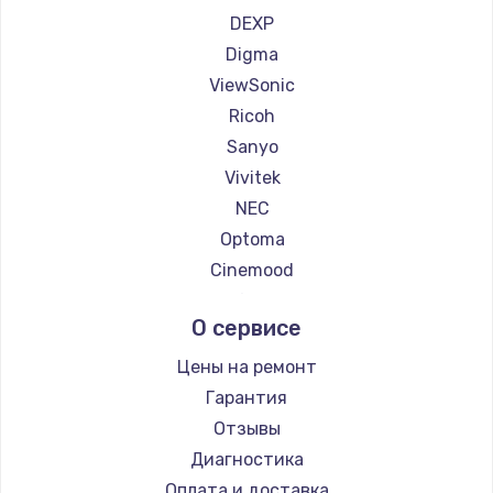
Увеличение оперативной памяти
Ремонт проекторов Hisense
DEXP
1100 руб.
Digma
ViewSonic
Заказать
Ricoh
Ремонт дисковода
Sanyo
Vivitek
1400 руб.
NEC
Заказать
Optoma
Cinemood
Замена крышки ноутбука
Infocus
1750 руб.
О сервисе
Barco
Заказать
Xgimi
Цены на ремонт
Canon
Гарантия
Замена HDMI
JVC
Отзывы
1450 руб.
Casio
Диагностика
Заказать
Hiper
Оплата и доставка