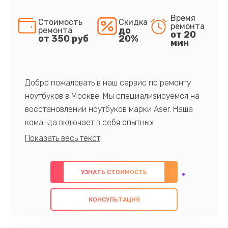
Время
Стоимость
Скидка
ремонта
до
ремонта
от 20
от 350 руб
20%
мин
Добро пожаловать в наш сервис по ремонту
ноутбуков в Москве. Мы специализируемся на
восстановлении ноутбуков марки Aser. Наша
команда включает в себя опытных
профессионалов с обширными знаниями и
многолетним опытом в данной области. Мы
предлагаем быстрый и качественный ремонт с
УЗНАТЬ СТОИМОСТЬ
использованием оригинальных компонентов, а
также гарантируем качество всех
КОНСУЛЬТАЦИЯ
проведенных работ. Наша цель - предоставить
клиентам надежное и профессиональное