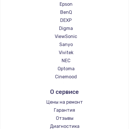
Ремонт проекторов Panasonic
Epson
Ремонт проекторов Hisense
BenQ
DEXP
Digma
ViewSonic
Sanyo
Vivitek
NEC
Optoma
Cinemood
Infocus
О сервисе
Barco
Xgimi
Цены на ремонт
Canon
Гарантия
JVC
Отзывы
Casio
Диагностика