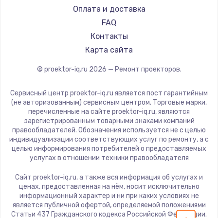
Hiper
Оплата и доставка
HITACHI
FAQ
Panasonic
Контакты
Hisense
Карта сайта
© proektor-iq.ru
2026
— Ремонт проекторов.
Сервисный центр proektor-iq.ru является пост гарантийным
(не авторизованным) сервисным центром. Торговые марки,
перечисленные на сайте proektor-iq.ru, являются
зарегистрированным товарными знаками компаний
правообладателей. Обозначения используется не с целью
индивидуализации соответствующих услуг по ремонту, а с
целью информирования потребителей о предоставляемых
услугах в отношении техники правообладателя
Сайт proektor-iq.ru, а также вся информация об услугах и
ценах, предоставленная на нём, носит исключительно
информационный характер и ни при каких условиях не
является публичной офертой, определяемой положениями
Статьи 437 Гражданского кодекса Российской Федерации.