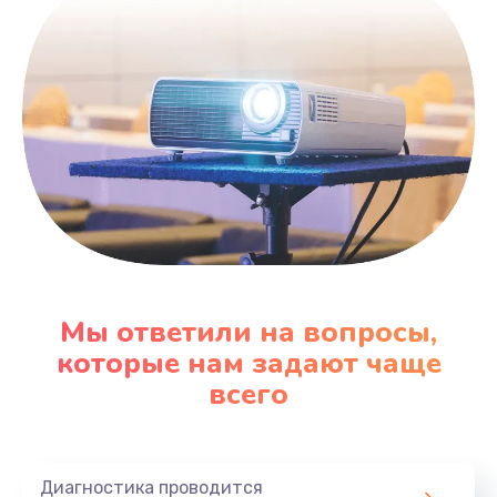
600 руб.
Заказать
Замена датчика
480 руб.
Заказать
Замена кнопки
450 руб.
Заказать
Мы ответили на вопросы,
которые нам задают чаще
Настройка
всего
600 руб.
Заказать
Диагностика проводится
Очень тихо играет