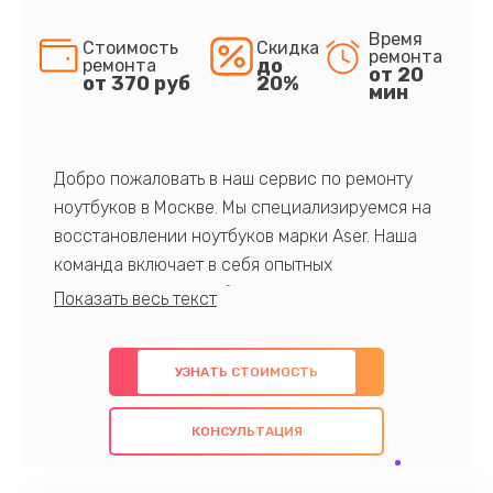
Время
Стоимость
Скидка
ремонта
до
ремонта
от 20
от 370 руб
20%
мин
Добро пожаловать в наш сервис по ремонту
ноутбуков в Москве. Мы специализируемся на
восстановлении ноутбуков марки Aser. Наша
команда включает в себя опытных
профессионалов с обширными знаниями и
многолетним опытом в данной области. Мы
предлагаем быстрый и качественный ремонт с
УЗНАТЬ СТОИМОСТЬ
использованием оригинальных компонентов, а
также гарантируем качество всех
КОНСУЛЬТАЦИЯ
проведенных работ. Наша цель - предоставить
клиентам надежное и профессиональное