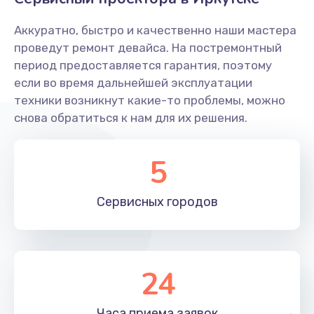
Заказать
Аккуратно, быстро и качественно наши мастера
Ремонт системной платы
проведут ремонт девайса. На постремонтный
период предоставляется гарантия, поэтому
1600 руб.
если во время дальнейшей эксплуатации
Заказать
техники возникнут какие-то проблемы, можно
снова обратиться к нам для их решения.
Снятие системных ошибок/программный ремонт
1400 руб.
5
Заказать
Сервисных
городов
Ремонт разъема SIM-карты
880 руб.
Заказать
24
Модернизация
1830 руб.
Часа приема
заявок