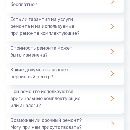
бесплатно?
700 руб.
Заказать
Есть ли гарантия на услуги
ремонта и на используемые
Не заряжается
при ремонте комплектующие?
800 руб.
Стоимость ремонта может
Заказать
быть изменена?
Замена кнопок
Какие документы выдает
490 руб.
сервисный центр?
Заказать
При ремонте используются
оригинальные комплектующие
Восстановление после попадания влаги
или аналоги?
790 руб.
Заказать
Возможен ли срочный ремонт?
Могу при нем присутствовать?