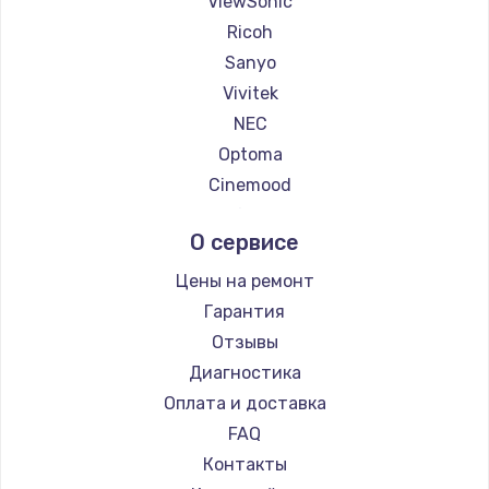
ViewSonic
1260 руб.
Ricoh
Заказать
Sanyo
Vivitek
Установка драйверов
NEC
725 руб.
Optoma
Заказать
Cinemood
Infocus
Замена жесткого диска
О сервисе
Barco
750 руб.
Xgimi
Цены на ремонт
Заказать
Canon
Гарантия
JVC
Отзывы
Ремонт цепей питания
Casio
Диагностика
2500 руб.
Hiper
Оплата и доставка
Заказать
HITACHI
FAQ
Panasonic
Контакты
Замена видеокарты