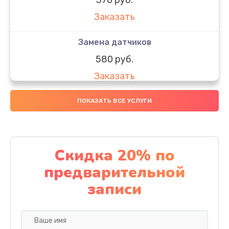
Заказать
Замена датчиков
580 руб.
Заказать
Комплексная чистка
ПОКАЗАТЬ ВСЕ УСЛУГИ
800 руб.
Заказать
Скидка 20% по
Замена дисплея (экрана)
предварительной
2000 руб.
записи
Заказать
Ремонт платы электроники