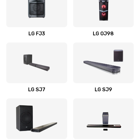
Замена уборочных щеток
1400 руб.
Заказать
LG FJ3
LG OJ98
Замена или ремонт блока питания
1400 руб.
Заказать
Замена батареи (аккумулятора)
2200 руб.
LG SJ7
LG SJ9
Заказать
Замена, восстановление кнопок
1300 руб.
Заказать