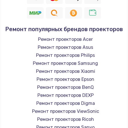
Заказать
Восстановление цепи питания, пайка
880 руб.
Ремонт популярных брендов проекторов
Заказать
Ремонт проекторов Acer
Ремонт проекторов Asus
Программный ремонт/прошивка
Ремонт проекторов Philips
390 руб.
Ремонт проекторов Samsung
Заказать
Ремонт проекторов Xiaomi
Ремонт проекторов Epson
Замена Bluetooth/Wi-Fi модуля
Ремонт проекторов BenQ
800 руб.
Ремонт проекторов DEXP
Заказать
Ремонт проекторов Digma
Ремонт проекторов ViewSonic
Замена картридера
Ремонт проекторов Ricoh
890 руб.
Ремонт проекторов Sanyo