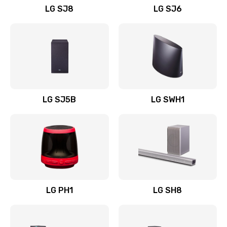
LG SJ8
LG SJ6
Восстановление после заклинивания
1400 руб.
Заказать
Восстановление после залития
1500 руб.
LG SJ5B
LG SWH1
Заказать
Замена фильтра
1500 руб.
Заказать
LG PH1
LG SH8
Ремонт корпуса
1400 руб.