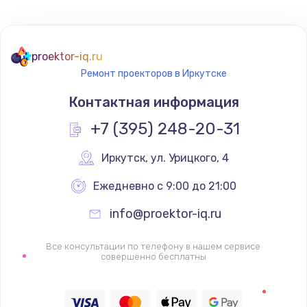
Не реагирует на кнопки
700 руб.
proektor-iq.ru
Ремонт проекторов в Иркутске
Заказать
Контактная информация
Не сопряжается с устройством
+7 (395) 248-20-31
900 руб.
Заказать
Иркутск
,
 ул. Урицкого, 4
Ежедневно с 9:00 до 21:00
Помехи и искажение звука
900 руб.
info@proektor-iq.ru
Заказать
Все консультации по телефону в нашем сервисе
совершенно бесплатны
Не работает
1400 руб.