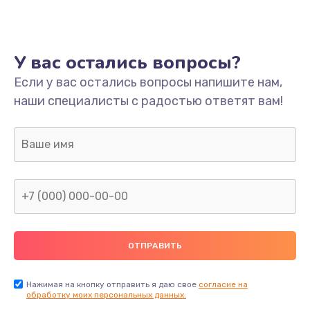
Ремонт платы
800 руб.
У вас остались вопросы?
Заказать
Если у вас остались вопросы напишите нам,
наши специалисты с радостью ответят вам!
Не включается
1400 руб.
Заказать
Нет звука
800 руб.
Заказать
Не видит флешку
400 руб.
Нажимая на кнопку отправить я даю свое
согласие на
обработку моих персональных данных.
Заказать