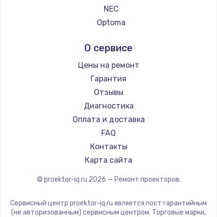
NEC
Optoma
Infocus
О сервисе
Barco
Xgimi
Цены на ремонт
Canon
Гарантия
JVC
Отзывы
Casio
Диагностика
Hiper
Оплата и доставка
HITACHI
FAQ
Panasonic
Контакты
Hisense
Карта сайта
© proektor-iq.ru
2026
— Ремонт проекторов.
Сервисный центр proektor-iq.ru является пост гарантийным
(не авторизованным) сервисным центром. Торговые марки,