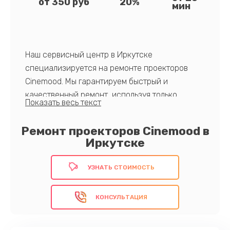
от 350 руб
20%
мин
Наш сервисный центр в Иркутске
специализируется на ремонте проекторов
Cinemood. Мы гарантируем быстрый и
качественный ремонт, используя только
оригинальные компоненты. Пользуйтесь
преимуществами нашего сервиса и верните
Ремонт проекторов Cinemood в
свой проектор в идеальное состояние!
Иркутске
УЗНАТЬ СТОИМОСТЬ
Доверьте нам свой проектор Cinemood и
наслаждайтесь безупречным качеством
КОНСУЛЬТАЦИЯ
изображения. Запишитесь на ремонт прямо
сейчас!